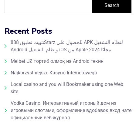
Search
Recent Posts
تثبيت تطبيق 888Starz للحصول على APK لنظام التشغيل
Android ونظام التشغيل iOS من Apple مجانًا 2024
Melbet UZ тортиб олмоқ на Android текин
Najkorzystniejsze Kasyno Internetowego
Local casino and you will Bookmaker using one Web
site
Vodka Casino: Интерактивный игорный дом из
игровыми слотами, оформление вдобавок вход нате
официальный веб-журнал